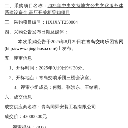
二、采购项目名称：
2025
年中央支持地方公共文化服务体
系建设资金
-
高压开关柜采购项目
三、采购项目编号：
HXJXYT250804
四、采购公告发布日期及媒体：
本次采购公告于
2025
年
8
月
29
日在
青岛交响乐团官网
(http://www.qingdaoso.com/)
上发布。
五、评审信息
1
、开标时间：
2025
年
9
月
9
日
9
时
30
分。
2
、开标地点：
青岛交响乐团三楼会议室
。
3
、评审小组成员：何甦、张洪东、王绪凯
。
六、成交信息
成交供应商名称：
青岛同羿安装工程有限公司
成交价：
430000.00
元
评审得分：
78.00