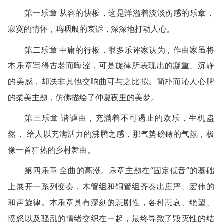
第一乐章 从容的快板，这是洋溢着淡淡伤感的乐章，
寂寞的情怀，呜咽般的哀诉，深深地打动人心。
第二乐章 中庸的行板，很多乐评家认为，作曲家虽将
本乐章写得古老而晦涩，可是旋律所表现出的凝重、沉静
的美感，却决非其他交响曲可与之比拟。简朴而沁人心脾
的柔美主题，仿佛描绘了仲夏夜里的美梦。
第三乐章 谐谑曲，充满着不可遏止的欢乐，生机盎
然， 给人以充满活力的沸腾之感，那气势磅礴的气氛，极
像一首狂热的乡村舞曲。
第四乐章 全曲的高潮。乐章主题在“固定低音”的基础
上展开一系列变奏，木管组和铜管组齐奏出庄严、宏伟的
和声旋律。本乐章具有深刻的悲剧性，各种悲哀、绝望、
愤怒以及骚乱的情绪交织在一起，最终导致了毁灭性的结