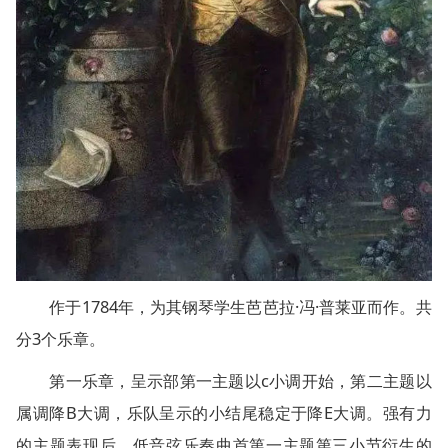
作于1784年，为其钢琴学生芭芭拉·冯·普莱亚而作。共
分3个乐章。
第一乐章，呈示部第一主题以c小调开始，第二主题以
属调降B大调，乐队呈示的小结尾稳定于降E大调。强有力
的主题表现后，低音弦乐奏曲首第一主题第三小节衍生的