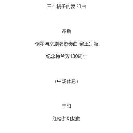
三个橘子的爱 组曲
谭盾
钢琴与京剧双协奏曲-霸王别姬
纪念梅兰芳130周年
（中场休息）
于阳
红楼梦幻想曲