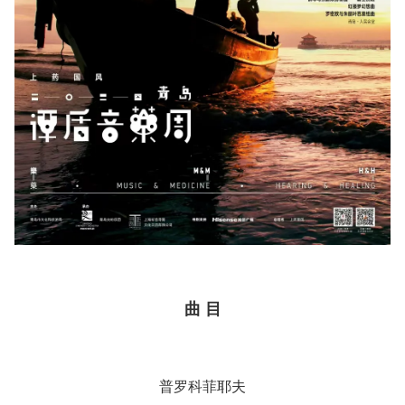
曲 目
普罗科菲耶夫