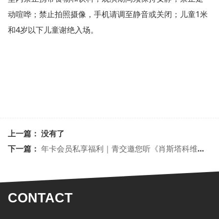
动喧哗；禁止拍照摄像，手机请调至静音或关闭；儿童1米
和4岁以下儿童谢绝入场。
上一篇： 没有了
下一篇：
年卡会员私享福利｜青交邀您听《肖斯塔科维奇作品专场》音乐会
CONTACT