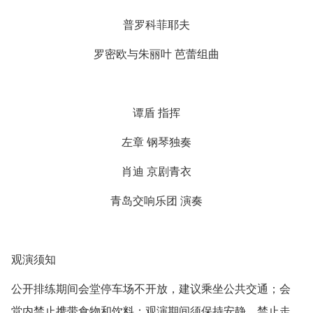
普罗科菲耶夫
罗密欧与朱丽叶 芭蕾组曲
谭盾 指挥
左章 钢琴独奏
肖迪 京剧青衣
青岛交响乐团 演奏
观演须知
公开排练期间会堂停车场不开放，建议乘坐公共交通；会
堂内禁止携带食物和饮料；观演期间须保持安静，禁止走