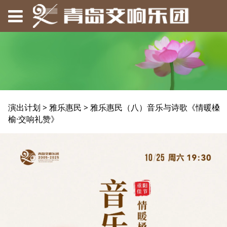
雅乐惠民（八）音乐与
演出计划
>
雅乐惠民
>
雅乐惠民（八）音乐与诗歌《情暖槡
榆·交响礼赞》
诗歌《情暖槡榆·交响礼
赞》