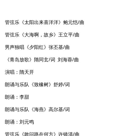
管弦乐《太阳出来喜洋洋》鲍元恺/曲
管弦乐《大海啊，故乡》王立平/曲
男声独唱《夕阳红》张丕基/曲
《青岛放歌》隋同玄/词 刘海蓉/曲
演唱：隋天开
朗诵与乐队《致橡树》舒婷/词
朗诵：李甜
朗诵与乐队《海燕》高尔基/词
朗诵：刘元鸣
管弦乐《敢问路在何方》许镜清/曲