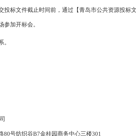
交投标文件截止时间前，通过【青岛市公共资源投标
场参加开标会。
系。
司
路
80
号纺织谷
B7
金桂园商务中心三楼
301