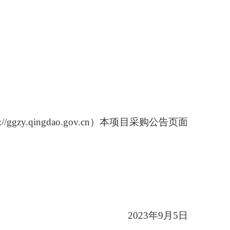
p://ggzy.qingdao.gov.cn
）本项目采购公告页面
2023
年
9
月
5
日