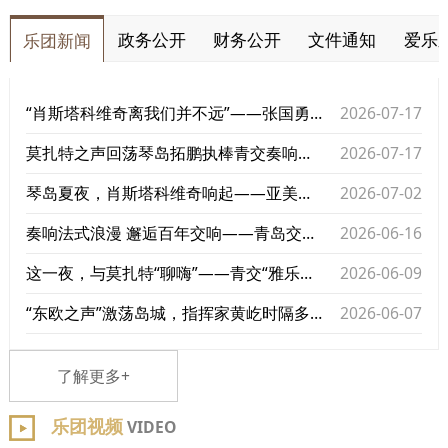
政务公开
财务公开
文件通知
爱乐
乐团新闻
“肖斯塔科维奇离我们并不远”——张国勇执棒青交专场 郭翔回乡献演
2026-07-17
莫扎特之声回荡琴岛拓鹏执棒青交奏响百年经典
2026-07-17
琴岛夏夜，肖斯塔科维奇响起——亚美尼亚指挥爱德华·托普奇扬执棒青交奏响纪念之声
2026-07-02
奏响法式浪漫 邂逅百年交响——青岛交响乐团专场音乐会倾情演绎法国作品
2026-06-16
这一夜，与莫扎特“聊嗨”——青交“雅乐惠民”专场音乐会奏响夏夜
2026-06-09
“东欧之声”激荡岛城，指挥家黄屹时隔多年再度执棒青交
2026-06-07
了解更多+
乐团视频
VIDEO